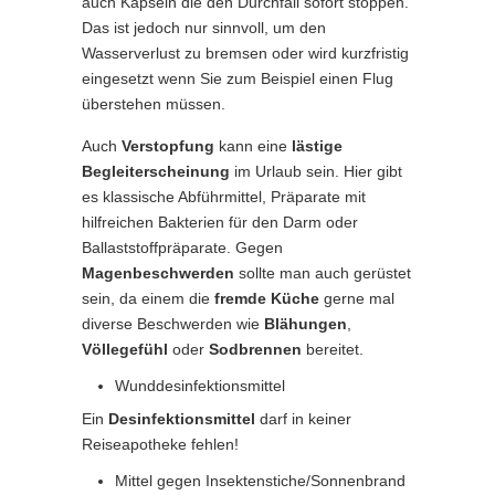
auch Kapseln die den Durchfall sofort stoppen.
Das ist jedoch nur sinnvoll, um den
Wasserverlust zu bremsen oder wird kurzfristig
eingesetzt wenn Sie zum Beispiel einen Flug
überstehen müssen.
Auch
Verstopfung
kann eine
lästige
Begleiterscheinung
im Urlaub sein. Hier gibt
es klassische Abführmittel, Präparate mit
hilfreichen Bakterien für den Darm oder
Ballaststoffpräparate. Gegen
Magenbeschwerden
sollte man auch gerüstet
sein, da einem die
fremde Küche
gerne mal
diverse Beschwerden wie
Blähungen
,
Völlegefühl
oder
Sodbrennen
bereitet.
Wunddesinfektionsmittel
Ein
Desinfektionsmittel
darf in keiner
Reiseapotheke fehlen!
Mittel gegen Insektenstiche/Sonnenbrand